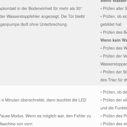
Wenn Wasser i
kontakt in der Bodeneinheit für mehr als 30°
• Prüfen aller 
 der Wasserstoppfehler angezeigt. Die Tür bleibt
• Prüfen, ob s
augenpumpe läuft ohne Unterbrechung.
gebildet hat.
• Prüfen des Be
Wenn kein Was
• Prüfen des W
• Prüfen der V
Wasserstoppsc
• Prüfen der S
des Triac für 
• Prüfen, ob de
4 Minuten überschreitet, dann leuchtet die LED
• Prüfen der 
und die Funkt
 Pause Modus. Wenn es möglich war, den Fehler zu
• Prüfen des P
 Maschine von vorn.
• Prüfen des e