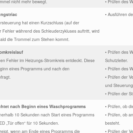
ommel nicht mehr bewegt.
• Prüfen des W
ungstriac
• Ausführen d
orsteuerung hat einen Kurzschluss (auf der
 Fehler während des Schleuderzykluses auftritt, wird
sobald die Trommel zum Stehen kommt.
omkreislauf
• Prüfen des 
nen Fehler im Heizungs-Stromkreis entdeckt. Diese
Schutzleiter.
eginn eines Programms und nach den
• Prüfen des W
fragt.
• Prüfen der 
und Steuerung
• Prüfen der S
uchtet nach Beginn eines Waschprogramms
• Prüfen, ob di
nnerhalb 10 Sekunden nach Start eines Programms
• Prüfen, ob a
 LED „Tür offen“ für 10 Sekunden.
besteht.
ezeigt, wenn am Ende eines Programms die
• Prüfen der 