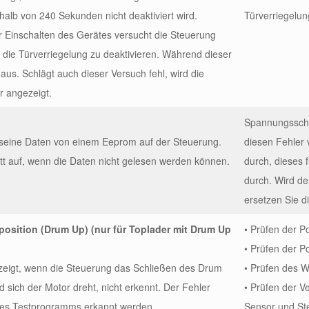
halb von 240 Sekunden nicht deaktiviert wird.
Türverriegelu
 Einschalten des Gerätes versucht die Steuerung
die Türverriegelung zu deaktivieren. Während dieser
aus. Schlägt auch dieser Versuch fehl, wird die
 angezeigt.
Spannungssch
 seine Daten von einem Eeprom auf der Steuerung.
diesen Fehler
itt auf, wenn die Daten nicht gelesen werden können.
durch, dieses 
durch. Wird d
ersetzen Sie d
osition (Drum Up) (nur für Toplader mit Drum Up
• Prüfen der P
• Prüfen der P
zeigt, wenn die Steuerung das Schließen des Drum
• Prüfen des 
 sich der Motor dreht, nicht erkennt. Der Fehler
• Prüfen der 
es Testprogramms erkannt werden.
Sensor und St