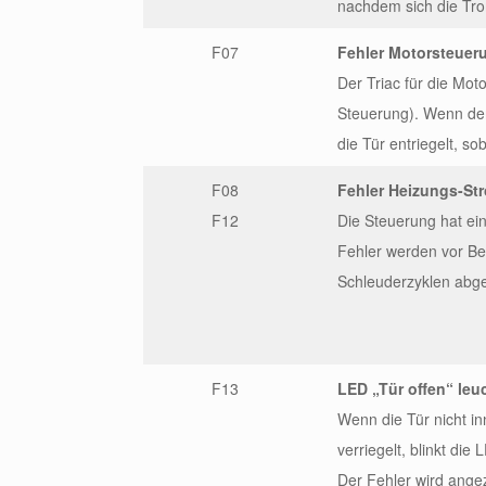
nachdem sich die Tr
F07
Fehler Motorsteuer
Der Triac für die Mot
Steuerung). Wenn der
die Tür entriegelt, 
F08
Fehler Heizungs-Str
F12
Die Steuerung hat ei
Fehler werden vor B
Schleuderzyklen abge
F13
LED „Tür offen“ le
Wenn die Tür nicht i
verriegelt, blinkt die
Der Fehler wird ang