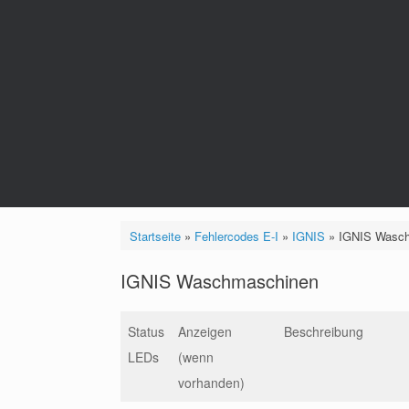
Startseite
»
Fehlercodes E-I
»
IGNIS
»
IGNIS Wasc
IGNIS Waschmaschinen
Status
Anzeigen
Beschreibung
LEDs
(wenn
vorhanden)