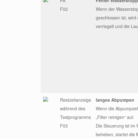
FA
Fehler Wasserstopp
F02
Wenn der Wasserstopp
geschlossen ist, wird
verriegelt und die L
Restzeitanzeige
langes Abpumpen
während des
Wenn die Abpumpzeit 
Testprogramms
„Filter reinigen“ auf.
F03
Die Steuerung ist im
beheben, startet die