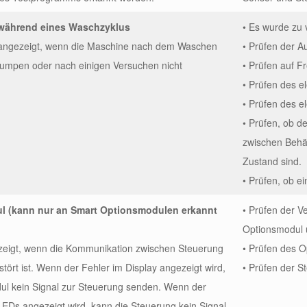
ährend eines Waschzyklus
• Es wurde zu 
 angezeigt, wenn die Maschine nach dem Waschen
• Prüfen der A
umpen oder nach einigen Versuchen nicht
• Prüfen auf F
• Prüfen des 
• Prüfen des e
• Prüfen, ob d
zwischen Behä
Zustand sind.
• Prüfen, ob ei
l (kann nur an Smart Optionsmodulen erkannt
• Prüfen der 
Optionsmodul 
zeigt, wenn die Kommunikation zwischen Steuerung
• Prüfen des O
ört ist. Wenn der Fehler im Display angezeigt wird,
• Prüfen der S
l kein Signal zur Steuerung senden. Wenn der
LEDs angezeigt wird, kann die Steuerung kein Signal