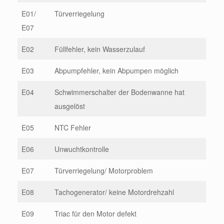
E01/
Türverriegelung
E07
E02
Füllfehler, kein Wasserzulauf
E03
Abpumpfehler, kein Abpumpen möglich
E04
Schwimmerschalter der Bodenwanne hat
ausgelöst
E05
NTC Fehler
E06
Unwuchtkontrolle
E07
Türverriegelung/ Motorproblem
E08
Tachogenerator/ keine Motordrehzahl
E09
Triac für den Motor defekt