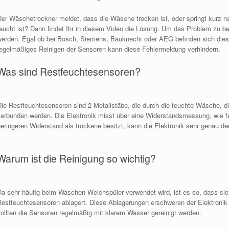
Der Wäschetrockner meldet, dass die Wäsche trocken ist, oder springt kurz 
feucht ist? Dann findet Ihr in diesem Video die Lösung. Um das Problem zu be
werden. Egal ob bei Bosch, Siemens, Bauknecht oder AEG befinden sich diese
regelmäßiges Reinigen der Sensoren kann diese Fehlermeldung verhindern.
Was sind Restfeuchtesensoren?
Die Restfeuchtesensoren sind 2
Metallstäbe, die
durch die feuchte Wäsche, di
verbunden werden. Die Elektronik misst über eine
Widerstandsmessung, wie
f
geringeren Widerstand als trockene besitzt, kann die Elektronik sehr genau 
Warum ist die Reinigung so wichtig?
Da sehr häufig beim
Waschen
Weichspüler verwendet wird, ist es so, dass si
Restfeuchtesensoren ablagert. Diese Ablagerungen erschweren der Elektroni
ollten
die Sensoren regelmäßig mit klarem Wasser gereinigt werden.