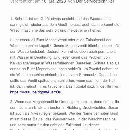
Veröffentlicht am
16. Mai 2023
von
Der Servicetechniker
1. Sehr oft ist am Gerät etwas undicht und das Wasser läuft
dann gleich wieder aus dem Gerät heraus, auch dann erkennt die
Waschmaschine das sehr oft und meldet einen Fehler.
2. Ist eventuell Euer Magnetventil oder auch Zulaufventil der
Waschmaschine kaputt? Dieses Magnetventil öffnet und schließt
den Wasserkreislauf. Dadurch kommt es eben auch permanent
mit Wasser in Berührung. Und jeder kennt das Problem von
Kalkablagerungen in Wasserführenden Bauteilen. Schaut also als
erstes ob Euer Magnetventil noch schließt. Im Zweifel nehmt ihr
die Waschmaschine einfach einmal vom Stromnetz. Denn dann
sollte das Ventil spätestens schließen, wenn das nicht der Fall
ist, dann müsst Ihr es tauschen. Das Tutorial dazu findet Ihr hier:
https://youtu.be/dqt90A3zYOs
3. Wenn das Magnetventil in Ordnung sein sollte, dann richtet Ihr
den nächsten Blick am besten in Richtung Druckwächter. Dieser
ist auch als Niveauregler bekannt. Wie der Name vermuten lässt,
misst dieses Bauteil das Wasserniveau in der Waschmaschine
und sorgt somit für den richtigen Füllstand. Ist dieser