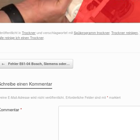
eröffentlicht in
Trockner
und verschlagwortet mit
Spülprogramm trockner
,
Trockner reinigen
,
ie reinige ich einen Trockner
.
Beitragsnavigation
←
Fehler E61-04 Bosch, Siemens oder…
Schreibe einen Kommentar
eine E-Mail-Adresse wird nicht veröffentlicht.
Erforderliche Felder sind mit
*
markiert
Kommentar
*