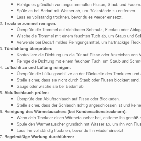
Reinige es gründlich von angesammelten Flusen, Staub und Fasern
Spüle es bei Bedarf mit Wasser ab, um Rückstände zu entfernen.
Lass es vollständig trocknen, bevor du es wieder einsetzt.
Trocknertrommel reinigen:
Überprüfe die Trommel auf sichtbaren Schmutz, Flecken oder Ablag
Wische die Trommel mit einem feuchten Tuch ab, um Staub und Sch
Verwende bei Bedarf mildes Reinigungsmittel, um hartnäckige Fleck
Türdichtung überprüfen:
Kontrolliere die Dichtung um die Tür auf Risse oder Anzeichen von V
Reinige die Dichtung mit einem feuchten Tuch, um Staub und Schmu
Luftschlitze und Lüftung reinigen:
Überprüfe die Lüftungsschlitze an der Rückseite des Trockners und
Stelle sicher, dass sie nicht durch Staub oder Flusen blockiert sind.
Sauge oder wische sie bei Bedarf ab.
Abluftschlauch prüfen:
Überprüfe den Abluftschlauch auf Risse oder Blockaden.
Stelle sicher, dass der Schlauch richtig angeschlossen ist und keine
Reinigung des Wärmetauschers (bei Kondensationstrocknern):
Wenn dein Trockner einen Wärmetauscher hat, entferne ihn gemäß 
Spüle den Wärmetauscher gründlich mit Wasser ab, um ihn von Flus
Lass ihn vollständig trocknen, bevor du ihn wieder einsetzt.
Regelmäßige Wartung durchführen: