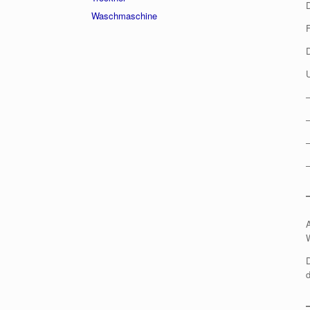
Waschmaschine
F
–
–
D