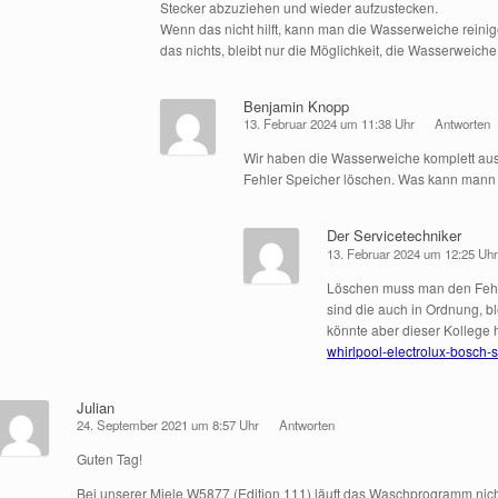
Stecker abzuziehen und wieder aufzustecken.
Wenn das nicht hilft, kann man die Wasserweiche reinige
das nichts, bleibt nur die Möglichkeit, die Wasserweich
Benjamin Knopp
13. Februar 2024 um 11:38 Uhr
Antworten
Wir haben die Wasserweiche komplett aus
Fehler Speicher löschen. Was kann mann
Der Servicetechniker
13. Februar 2024 um 12:25 Uh
Löschen muss man den Fehler
sind die auch in Ordnung, ble
könnte aber dieser Kollege 
whirlpool-electrolux-bosch-
Julian
24. September 2021 um 8:57 Uhr
Antworten
Guten Tag!
Bei unserer Miele W5877 (Edition 111) läuft das Waschprogramm nich