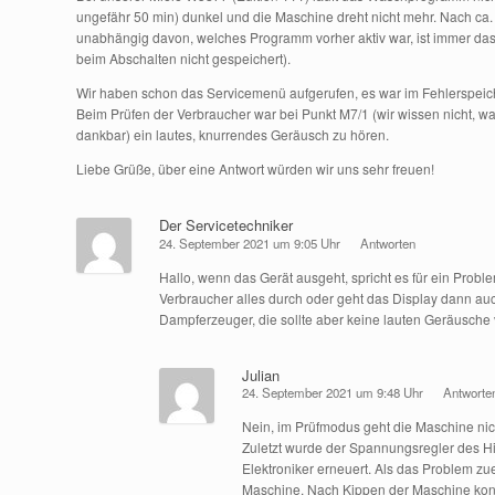
ungefähr 50 min) dunkel und die Maschine dreht nicht mehr. Nach ca.
unabhängig davon, welches Programm vorher aktiv war, ist immer 
beim Abschalten nicht gespeichert).
Wir haben schon das Servicemenü aufgerufen, es war im Fehlerspeich
Beim Prüfen der Verbraucher war bei Punkt M7/1 (wir wissen nicht, w
dankbar) ein lautes, knurrendes Geräusch zu hören.
Liebe Grüße, über eine Antwort würden wir uns sehr freuen!
Der Servicetechniker
24. September 2021 um 9:05 Uhr
Antworten
Hallo, wenn das Gerät ausgeht, spricht es für ein Problem
Verbraucher alles durch oder geht das Display dann au
Dampferzeuger, die sollte aber keine lauten Geräusche
Julian
24. September 2021 um 9:48 Uhr
Antworte
Nein, im Prüfmodus geht die Maschine nic
Zuletzt wurde der Spannungsregler des Hi
Elektroniker erneuert. Als das Problem zue
Maschine. Nach Kippen der Maschine kon