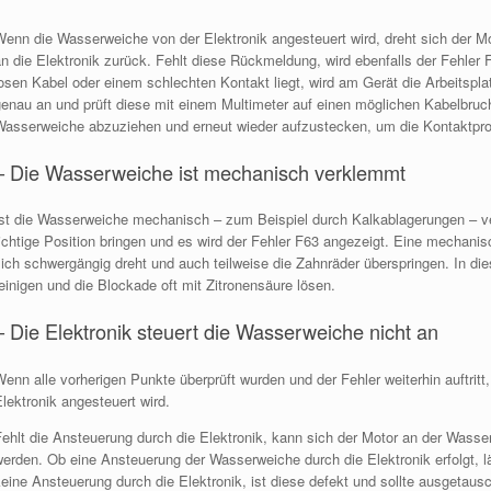
Wenn die Wasserweiche von der Elektronik angesteuert wird, dreht sich der Mo
an die Elektronik zurück. Fehlt diese Rückmeldung, wird ebenfalls der Fehler
losen Kabel oder einem schlechten Kontakt liegt, wird am Gerät die Arbeitspl
genau an und prüft diese mit einem Multimeter auf einen möglichen Kabelbruc
Wasserweiche abzuziehen und erneut wieder aufzustecken, um die Kontaktpr
– Die Wasserweiche ist mechanisch verklemmt
Ist die Wasserweiche mechanisch – zum Beispiel durch Kalkablagerungen – ve
richtige Position bringen und es wird der Fehler F63 angezeigt. Eine mechani
sich schwergängig dreht und auch teilweise die Zahnräder überspringen. In d
einigen und die Blockade oft mit Zitronensäure lösen.
– Die Elektronik steuert die Wasserweiche nicht an
enn alle vorherigen Punkte überprüft wurden und der Fehler weiterhin auftrit
lektronik angesteuert wird.
ehlt die Ansteuerung durch die Elektronik, kann sich der Motor an der Wasser
erden. Ob eine Ansteuerung der Wasserweiche durch die Elektronik erfolgt, lä
eine Ansteuerung durch die Elektronik, ist diese defekt und sollte ausgetaus