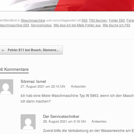
eröffentlicht in
Waschmaschine
und verschlagwortet mit
E63
,
F63 löschen
,
Fehler E63
,
Fehl
Waschmaschine E63
,
Servicemodus
,
Wie lese ich bei Miele Fehler aus
,
Wie lösche ich F63
.
Beitragsnavigation
←
Fehler E11 bei Bosch, Siemens…
36 Kommentare
Sönmez Ismet
27. August 2021 um 22:10 Uhr
Antworten
Ich hab eine Miele Waschmaschine Typ W 5863, wenn ich den Maschi
ich dann machen?
Der Servicetechniker
28. August 2021 um 5:16 Uhr
Antworten
Zuerst bitte die Verkabelung an der Wasserweiche am E