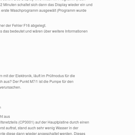
 2 Minuten schaltet sich dann das Display wieder ein und
das erste Waschprogramm ausgewält (Programm wurde
er der Fehler F16 abgelegt.
as das bedeutet und wären über weitere Informationen
 mit der Elektronik, läuft im Prüfmodus für die
ch aus? Der Punkt M7/1 ist die Pumpe für den
 verursachen.
n
ht aus
lfsnetzteils (CP3001) auf der Hauptplatine durch einen
rst auftrat, stand auch sehr wenig Wasser in der
nte diese dann wieder angeschaltet werden. Dieses