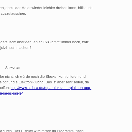
n, damit der Motor wieder leichter drehen kann, hilft auch
e auszutauschen.
getauscht aber der Fehler F63 kommt immer noch, trotz
 jetzt noch machen?
r
Antworten
 nicht. Ich würde noch die Stecker kontrollieren und
ibt nur die Elektronik übrig. Das ist aber sehr selten, da
helfen:
http://www.its-bsa.de/reparatur-steuerplatinen-aeg-
siemens-miele/
t durch. Das Display wird mitten im Programm (nach